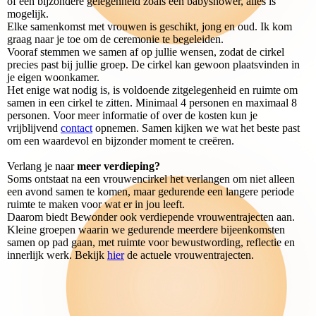
of een bijzondere gelegenheid zoals een babyshower, alles is
mogelijk.
Elke samenkomst met vrouwen is geschikt, jong en oud. Ik kom
graag naar je toe om de ceremonie te begeleiden.
Vooraf stemmen we samen af op jullie wensen, zodat de cirkel
precies past bij jullie groep. De cirkel kan gewoon plaatsvinden in
je eigen woonkamer.
Het enige wat nodig is, is voldoende zitgelegenheid en ruimte om
samen in een cirkel te zitten. Minimaal 4 personen en maximaal 8
personen. Voor meer informatie of over de kosten kun je
vrijblijvend
contact
opnemen. Samen kijken we wat het beste past
om een waardevol en bijzonder moment te creëren.
Verlang je naar
meer verdieping?
Soms ontstaat na een vrouwencirkel het verlangen om niet alleen
een avond samen te komen, maar gedurende een langere periode
ruimte te maken voor wat er in jou leeft.
Daarom biedt Bewonder ook verdiepende vrouwentrajecten aan.
Kleine groepen waarin we gedurende meerdere bijeenkomsten
samen op pad gaan, met ruimte voor bewustwording, reflectie en
innerlijk werk. Bekijk
hier
de actuele vrouwentrajecten.