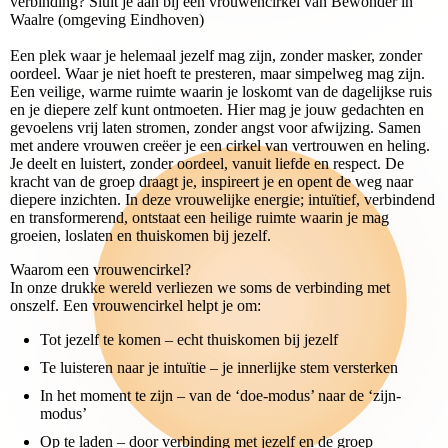
verbinding? Sluit je aan bij een vrouwencirkel van Bewonder in
Waalre (omgeving Eindhoven)
Een plek waar je helemaal jezelf mag zijn, zonder masker, zonder
oordeel. Waar je niet hoeft te presteren, maar simpelweg mag zijn.
Een veilige, warme ruimte waarin je loskomt van de dagelijkse ruis
en je diepere zelf kunt ontmoeten. Hier mag je jouw gedachten en
gevoelens vrij laten stromen, zonder angst voor afwijzing. Samen
met andere vrouwen creëer je een cirkel van vertrouwen en heling.
Je deelt en luistert, zonder oordeel, vanuit liefde en respect. De
kracht van de groep draagt je, inspireert je en opent de weg naar
diepere inzichten. In deze vrouwelijke energie; intuïtief, verbindend
en transformerend, ontstaat een heilige ruimte waarin je mag
groeien, loslaten en thuiskomen bij jezelf.
Waarom een vrouwencirkel?
In onze drukke wereld verliezen we soms de verbinding met
onszelf. Een vrouwencirkel helpt je om:
Tot jezelf te komen – echt thuiskomen bij jezelf
Te luisteren naar je intuïtie – je innerlijke stem versterken
In het moment te zijn – van de ‘doe-modus’ naar de ‘zijn-
modus’
Op te laden – door verbinding met jezelf en de groep