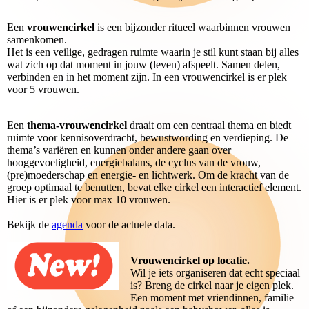
Een
vrouwencirkel
is een bijzonder ritueel waarbinnen vrouwen
samenkomen.
Het is een veilige, gedragen ruimte waarin je stil kunt staan bij alles
wat zich op dat moment in jouw (leven) afspeelt. Samen delen,
verbinden en in het moment zijn. In een vrouwencirkel is er plek
voor 5 vrouwen.
Een
t
hema-vrouwencirkel
draait om een centraal thema en biedt
ruimte voor kennisoverdracht, bewustwording en verdieping. De
thema’s variëren en kunnen onder andere gaan over
hooggevoeligheid, energiebalans, de cyclus van de vrouw,
(pre)moederschap en energie- en lichtwerk. Om de kracht van de
groep optimaal te benutten, bevat elke cirkel een interactief element.
Hier is er plek voor max 10 vrouwen.
Bekijk de
agenda
voor de actuele data.
V
rouwencirkel op locatie.
Wil je iets organiseren dat echt speciaal
is? Breng de cirkel naar je eigen plek.
Een moment met vriendinnen, familie